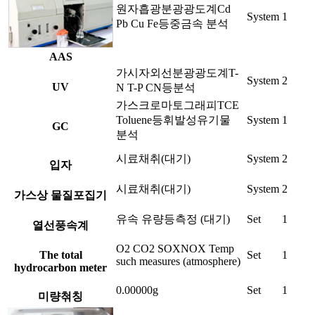
원자흡광분광광도계Cd
System
1
Pb Cu Fe등중금속 분석
AAS
가시자외선분광광도계T-
System
2
UV
N T-P CN등분석
가스크로마토그래피TCE
Toluene등휘발성유기물
System
1
GC
분석
시료채취(대기)
System
2
입자
시료채취(대기)
System
2
가스상 물질포집기
유속 유량등측정 (대기)
Set
1
열선풍속계
O2 CO2 SOXNOX Temp
The total
Set
1
such measures (atmosphere)
hydrocarbon meter
0.00000g
Set
1
미량첚칭