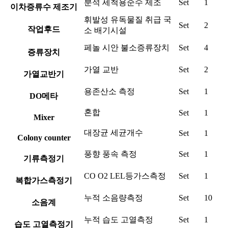
분석 세척용순수 제조
Set
1
이차증류수 제조기
휘발성 유독물질 취급 국
Set
2
작업후드
소 배기시설
페놀 시안 불소증류장치
Set
4
증류장치
가열 교반
Set
2
가열교반기
용존산소 측정
Set
1
DO메타
혼합
Set
1
Mixer
대장균 세균개수
Set
1
Colony counter
풍향 풍속 측정
Set
1
기류측정기
CO O2 LEL등가스측정
Set
1
복합가스측정기
누적 소음량측정
Set
10
소음계
누적 습도 고열측정
Set
1
습도 고열측정기