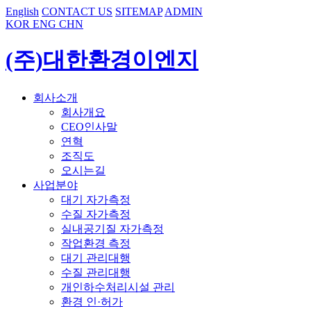
English
CONTACT US
SITEMAP
ADMIN
KOR
ENG
CHN
(주)대한환경이엔지
회사소개
회사개요
CEO인사말
연혁
조직도
오시는길
사업분야
대기 자가측정
수질 자가측정
실내공기질 자가측정
작업환경 측정
대기 관리대행
수질 관리대행
개인하수처리시설 관리
환경 인·허가