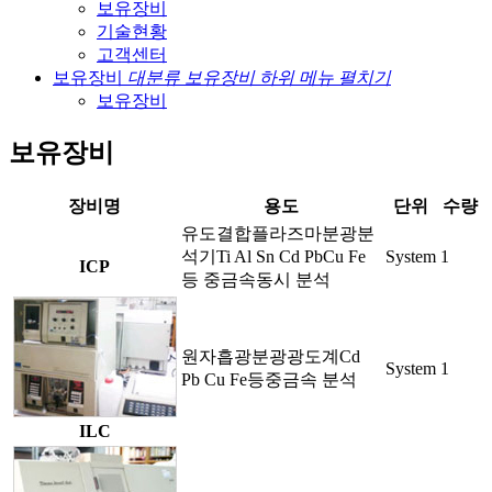
보유장비
기술현황
고객센터
보유장비
대분류 보유장비 하위 메뉴 펼치기
보유장비
보유장비
장비명
용도
단위
수량
유도결합플라즈마분광분
석기Ti Al Sn Cd PbCu Fe
System
1
ICP
등 중금속동시 분석
원자흡광분광광도계Cd
System
1
Pb Cu Fe등중금속 분석
ILC