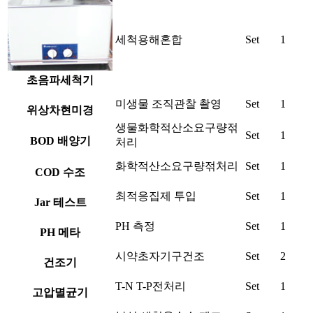
세척용해혼합
Set
1
초음파세척기
미생물 조직관찰 촬영
Set
1
위상차현미경
생물화학적산소요구량젂
Set
1
BOD 배양기
처리
화학적산소요구량젂처리
Set
1
COD 수조
최적응집제 투입
Set
1
Jar 테스트
PH 측정
Set
1
PH 메타
시약초자기구건조
Set
2
건조기
T-N T-P전처리
Set
1
고압멸균기