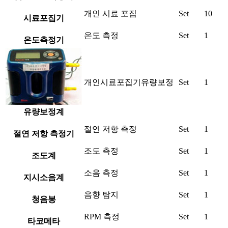
개인 시료 포집
Set
10
시료포집기
온도 측정
Set
1
온도측정기
개인시료포집기유량보정
Set
1
유량보정계
절연 저항 측정
Set
1
절연 저항 측정기
조도 측정
Set
1
조도계
소음 측정
Set
1
지시소음계
음향 탐지
Set
1
청음봉
RPM 측정
Set
1
타코메타