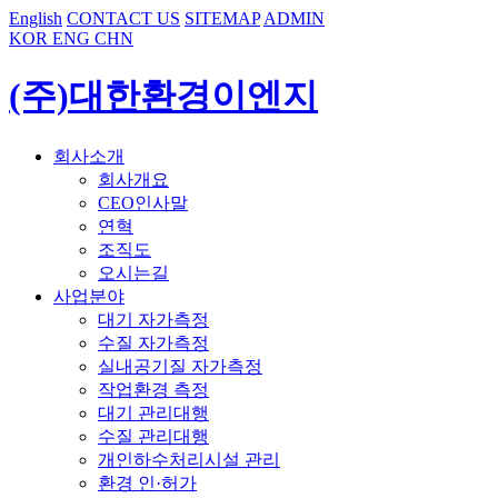
English
CONTACT US
SITEMAP
ADMIN
KOR
ENG
CHN
(주)대한환경이엔지
회사소개
회사개요
CEO인사말
연혁
조직도
오시는길
사업분야
대기 자가측정
수질 자가측정
실내공기질 자가측정
작업환경 측정
대기 관리대행
수질 관리대행
개인하수처리시설 관리
환경 인·허가