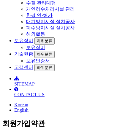
수질 관리대행
개인하수처리시설 관리
환경 인·허가
대기방지시설 설치공사
폐수방지시설 설치공사
해외활동
보유장비
하위분류
보유장비
기술현황
하위분류
보유인증서
고객센터
하위분류
SITEMAP
CONTACT US
Korean
English
회원가입약관