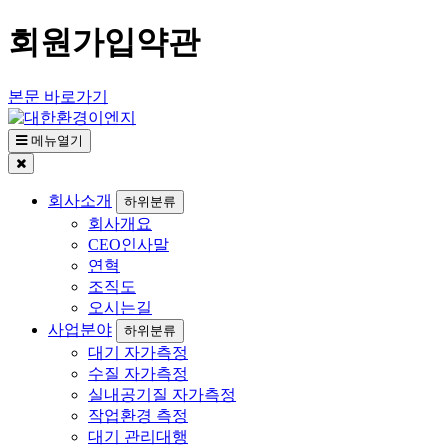
회원가입약관
본문 바로가기
메뉴열기
회사소개
하위분류
회사개요
CEO인사말
연혁
조직도
오시는길
사업분야
하위분류
대기 자가측정
수질 자가측정
실내공기질 자가측정
작업환경 측정
대기 관리대행